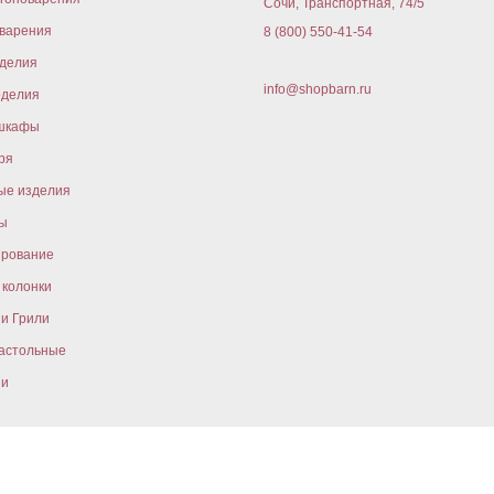
Сочи, Транспортная, 74/5
варения
8 (800) 550-41-54
оделия
info@shopbarn.ru
оделия
шкафы
ря
ые изделия
ы
ирование
колонки
и Грили
астольные
ни