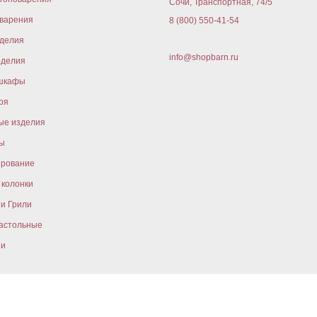
Сочи, Транспортная, 74/5
варения
8 (800) 550-41-54
оделия
info@shopbarn.ru
оделия
шкафы
ря
ые изделия
ы
ирование
колонки
и Грили
астольные
ни