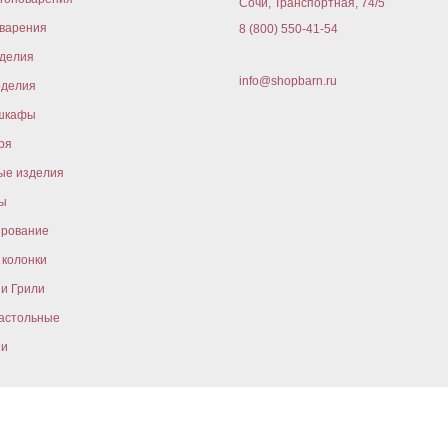
Сочи, Транспортная, 74/5
варения
8 (800) 550-41-54
оделия
info@shopbarn.ru
оделия
шкафы
ря
ые изделия
ы
ирование
колонки
и Грили
астольные
ни